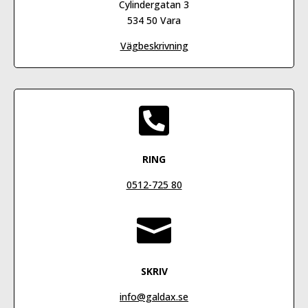
Cylindergatan 3
534 50 Vara
Vägbeskrivning

RING
0512-725 80

SKRIV
info@galdax.se